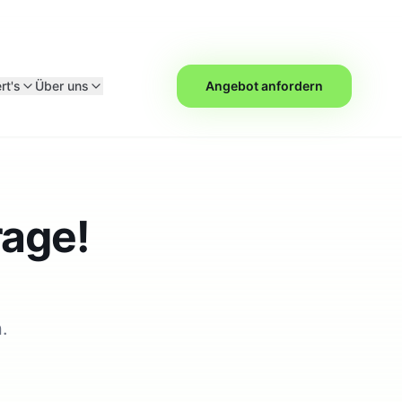
rt's
Über uns
Angebot anfordern
rage!
.